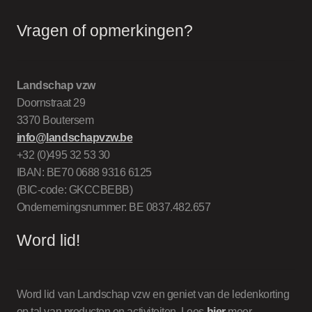
Vragen of opmerkingen?
Landschap vzw
Doornstraat 29
3370 Boutersem
info@landschapvzw.be
+32 (0)495 32 53 30
IBAN: BE70 0688 9316 6125
(BIC-code: GKCCBEBB)
Ondernemingsnummer: BE 0837.482.657
Word lid!
Word lid van Landschap vzw en geniet van de ledenkorting
op tal van producten en activiteiten. Lees
hier
meer