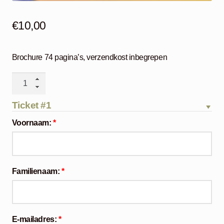
€
10,00
Brochure 74 pagina’s, verzendkost inbegrepen
Brochure
Lowland
Photo
Ticket #1
Contest
Voornaam:
*
2015
aantal
Familienaam:
*
E-mailadres:
*