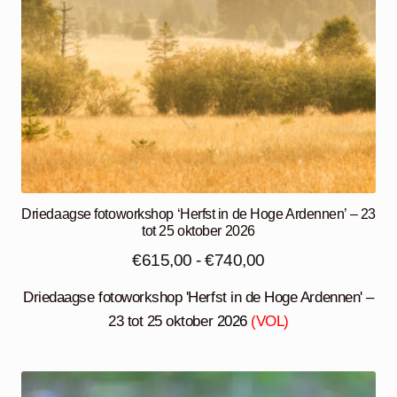
Driedaagse fotoworkshop ‘Herfst in de Hoge Ardennen’ – 23
tot 25 oktober 2026
Prijsklasse:
€
615,00
-
€
740,00
€615,00
Driedaagse fotoworkshop 'Herfst in de Hoge Ardennen' –
tot
23 tot 25 oktober
2026
(VOL)
€740,00