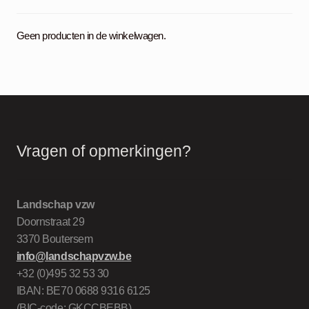
Geen producten in de winkelwagen.
Vragen of opmerkingen?
Landschap vzw
Doornstraat 29
3370 Boutersem
info@landschapvzw.be
+32 (0)495 32 53 30
IBAN: BE70 0688 9316 6125
(BIC-code: GKCCBEBB)