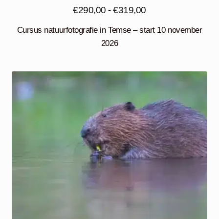
Prijsklasse:
€
290,00
-
€
319,00
€290,00
Cursus natuurfotografie in Temse – start 10 november
tot
2026
€319,00