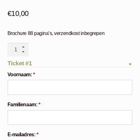
€
10,00
Brochure 88 pagina’s, verzendkost inbegrepen
Brochure
Lowland
Photo
Ticket #1
Contest
Voornaam:
*
2018
aantal
Familienaam:
*
E-mailadres:
*