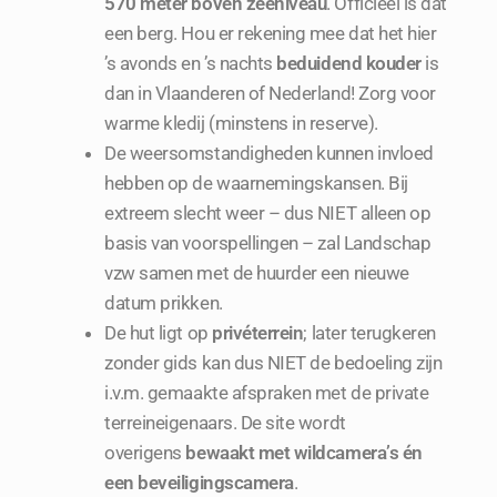
570 meter
boven zeeniveau
. Officieel is dat
een berg. Hou er rekening mee dat het hier
’s avonds en ’s nachts
beduidend kouder
is
dan in Vlaanderen of Nederland! Zorg voor
warme kledij (minstens in reserve).
De weersomstandigheden kunnen invloed
hebben op de waarnemingskansen. Bij
extreem slecht weer – dus NIET alleen op
basis van voorspellingen – zal Landschap
vzw samen met de huurder een nieuwe
datum prikken.
De hut ligt op
privéterrein
; later terugkeren
zonder gids kan dus NIET de bedoeling zijn
i.v.m. gemaakte afspraken met de private
terreineigenaars. De site wordt
overigens
bewaakt met wildcamera’s én
een beveiligingscamera
.