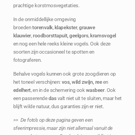
prachtige korstmosvegetaties.
In de onmiddellijke omgeving
broeden
torenvalk
,
klapekster
,
grauwe
klauwier
,
roodborsttapuit, geelgors
,
kramsvogel
en
nog een hele reeks kleine vogels
. Ook deze
soorten zijn occasioneel te spotten en
fotograferen.
Behalve vogels kunnen ook grote zoogdieren op
het toneel verschijnen:
vos, wild zwijn, ree
en
edelhert
, en in de schemering ook
wasbeer
. Ook
een passerende
das
valt niet uit te sluiten, maar het
blijft wilde natuur, dus garanties zijn er niet.
>> De foto’s op deze pagina geven een
sfeerimpressie, maar zijn niet allemaal vanuit de