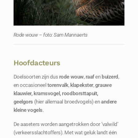
Rode wouw – foto: Sam Mannaerts
Hoofdacteurs
Doelsoorten zijn dus
rode wouw
,
raaf
en
buizerd
,
en occasioneel
torenvalk
,
klapekster
,
grauwe
klauwier, kramsvogel, roodborsttapuit,
geelgors
(hier allemaal broedvogels) en
andere
kleine vogels
.
De aaseters worden aangetrokken door ‘valwild’
(verkeersslachtoffers). Met wat geluk landt één