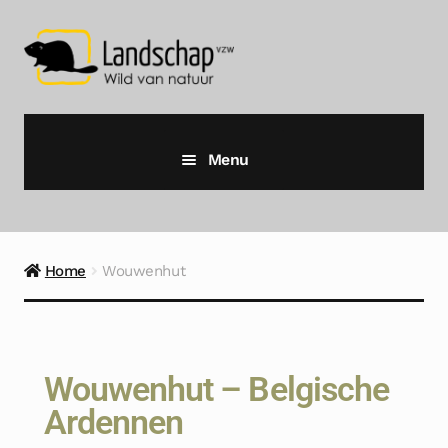
Menu
Home
Agenda
Home
Wouwenhut
Wildhutten
Zoogdierenhut
Wouwenhut – Belgische
Ardennen
Hertenhut