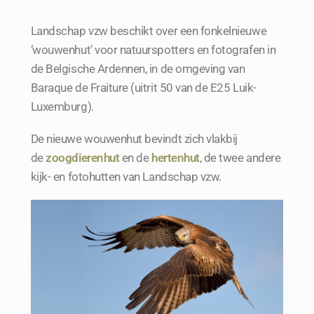
Wouwenhut
Landschap vzw beschikt over een fonkelnieuwe
‘wouwenhut’ voor natuurspotters en fotografen in
Ontdek Landschap vzw
de Belgische Ardennen, in de omgeving van
Contact
Baraque de Fraiture (uitrit 50 van de E25 Luik-
Luxemburg).
Mijn account
De nieuwe wouwenhut bevindt zich vlakbij
de
zoogdierenhut
en de
hertenhut
, de twee andere
kijk- en fotohutten van Landschap vzw.