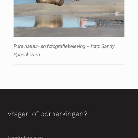
Pure natuur- en fotografiebeleving – foto: Sandy
Spaenhoven
Vragen of opmerkingen?
Landschap vzw