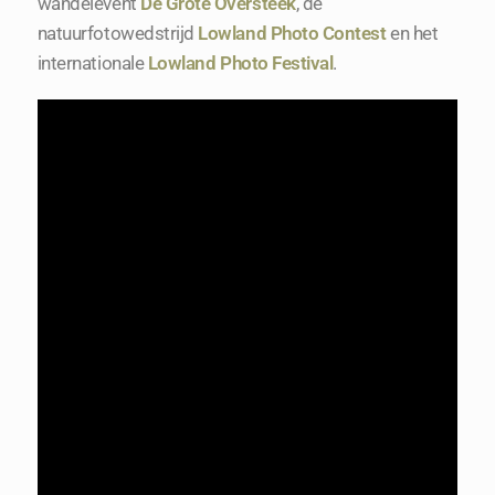
wandelevent
De Grote Oversteek
, de
natuurfotowedstrijd
Lowland Photo Contest
en het
internationale
Lowland Photo Festival
.