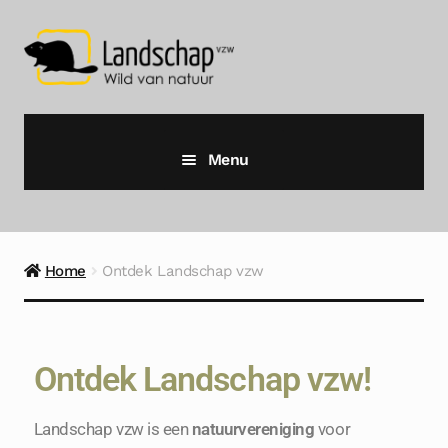
Menu
Home
Agenda
Home
Ontdek Landschap vzw
Wildhutten
Ontdek Landschap vzw
Ontdek Landschap vzw!
Contact
Landschap vzw is een
natuurvereniging
voor