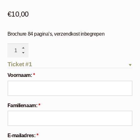
€
10,00
Brochure 84 pagina’s, verzendkost inbegrepen
Brochure
Lowland
Photo
Ticket #1
Contest
Voornaam:
*
2016
aantal
Familienaam:
*
E-mailadres:
*