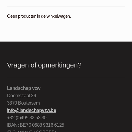
Geen producten in de winkelwagen.
Vragen of opmerkingen?
Landschap vzw
Doornstraat 29
3370 Boutersem
info@landschapvzw.be
+32 (0)495 32 53 30
IBAN: BE70 0688 9316 6125