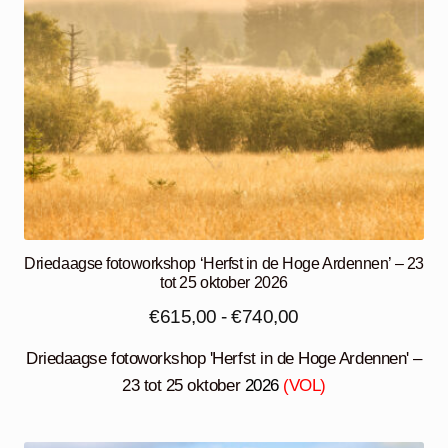
Driedaagse fotoworkshop ‘Herfst in de Hoge Ardennen’ – 23
tot 25 oktober 2026
Prijsklasse:
€
615,00
-
€
740,00
€615,00
Driedaagse fotoworkshop 'Herfst in de Hoge Ardennen' –
tot
23 tot 25 oktober
2026
(VOL)
€740,00