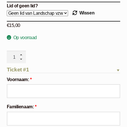
€15,00
Lid of geen lid?
Wissen
€
15,00
Op voorraad
Oehoes
in
Limburg
Ticket #1
–
Voornaam:
*
zondag
2
mei
2027
Familienaam:
*
aantal