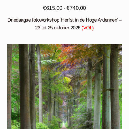
Prijsklasse:
€
615,00
-
€
740,00
€615,00
Driedaagse fotoworkshop 'Herfst in de Hoge Ardennen' –
tot
23 tot 25 oktober
2026
(VOL)
€740,00