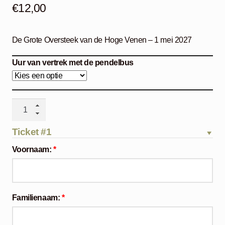
€
12,00
De Grote Oversteek van de Hoge Venen – 1 mei 2027
Uur van vertrek met de pendelbus
De
Grote
Oversteek
Ticket #1
–
Voornaam:
*
zaterdag
1
mei
2027
Familienaam:
*
aantal