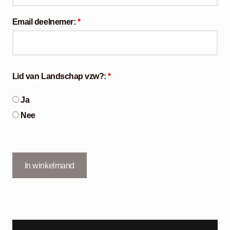
Email deelnemer:
*
Lid van Landschap vzw?:
*
Ja
Nee
In winkelmand