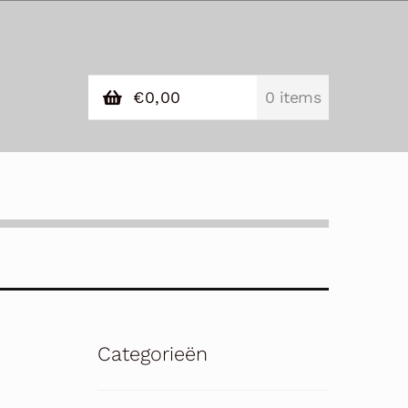
€
0,00
0 items
Categorieën