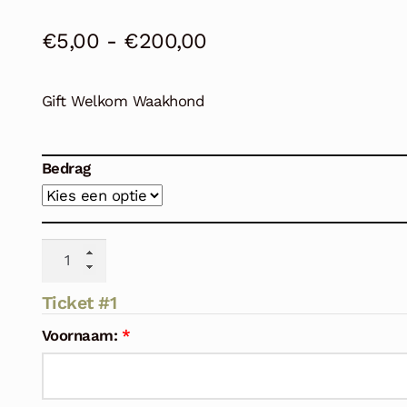
Prijsklasse:
€
5,00
-
€
200,00
€5,00
Gift Welkom Waakhond
tot
€200,00
Bedrag
Gift
Welkom
Waakhond
Ticket #1
aantal
Voornaam:
*