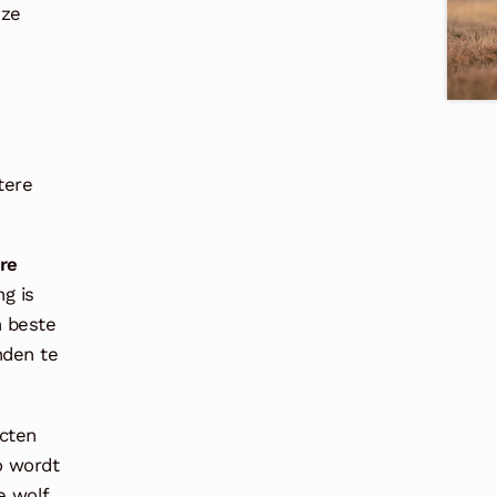
eze
tere
re
g is
n beste
nden te
icten
o wordt
e wolf