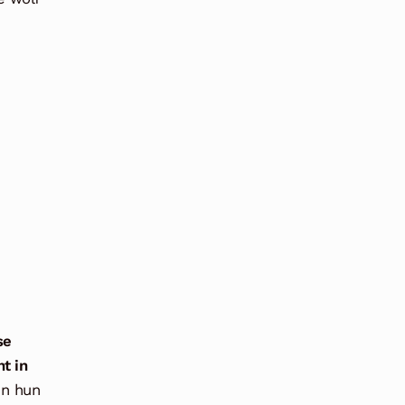
se
t in
en hun