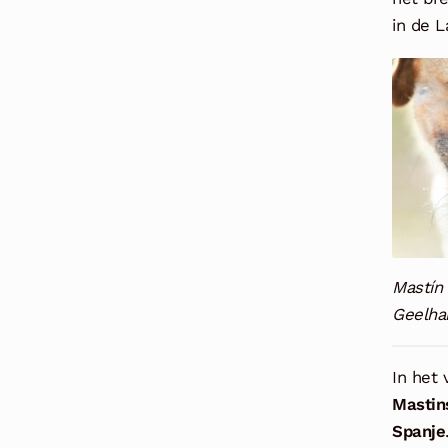
in de 
Mastín
Geelha
In het
Mastin
Spanje