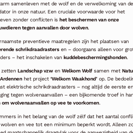
ctarm samenleven met de wolf en de verwelkoming van d
ator in onze natuur. Een cruciale voorwaarde voor het
even zonder conflicten is
het beschermen van onze
uwdieren tegen aanvallen door wolven
.
rnaamste preventieve maatregelen zijn het plaatsen van
rende schrikdraadrasters
en – doorgaans alleen voor gro
ders – het inschakelen van
kuddebeschermingshonden
.
1 zetten
Landschap vzw
en
Welkom Wolf
samen met
Natu
s Ardennen
het project
‘Welkom Waakhond’
op. De bedoelin
t elektrische schrikdraadrasters – nog altijd de eerste e
iging tegen wolvenaanvallen – een bijkomende troef in ha
n
om wolvenaanvallen op vee te voorkomen
.
immers in het belang van de wolf zélf dat het aantal confl
 wolven en vee tot een minimum beperkt wordt. Alleen z
eed maatschappelijk draagvlak voor de aanwezigheid van d