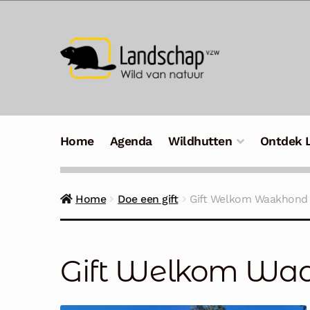
Ga
Ga
door
naar
naar
de
navigatie
inhoud
Home
Agenda
Wildhutten
Ontdek 
Home
Doe een gift
Gift Welkom Waakhond
Gift Welkom Wa