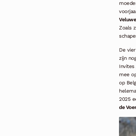
moeder.
voorja
Veluwe
Zoals z
schapen
De vier
zijn n
Invite
mee op
op Belg
helemaa
2025 
de Voe