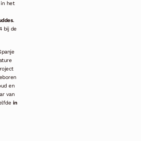
in het
-
kuddes
.
4 bij de
Spanje
ature
roject
eboren
oud en
ar van
elfde
in