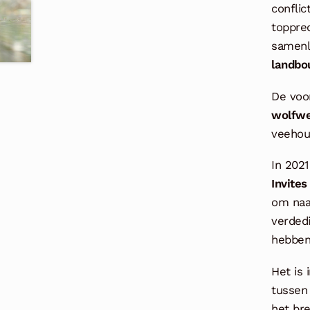
confli
toppred
samenl
landbo
De voo
wolfwe
veehou
In 202
Invite
om naas
verded
hebbe
Het is 
tussen
het br