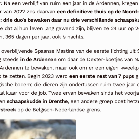
 Na een verblijf van ruim een jaar in de Ardennen, kregen 
ar van 2022 zes daarvan
een definitieve thuis op de Noord
: drie duo’s bewaken daar nu drie verschillende schaaps
e dat al hun leven lang gewend zijn, blijven ze 24 uur op 2
, 365 dagen per jaar, ook ’s nachts.
 overblijvende Spaanse Mastins van de eerste lichting uit 
og steeds
in de Ardennen
om daar de Dexter-koetjes van N
s Ardennen te bewaken, maar ook om er een eigen kweekp
 te zetten. Begin 2023 werd
een eerste nest van 7 pups
g
ische bodem; die dieren zijn ondertussen ruim twee jaar 
l klaar voor de job. Twee ervan bewaken sinds het voorja
een
schaapskudde in Drenthe
, een andere groep doet hetz
rstreek
op de Belgisch-Nederlandse grens.