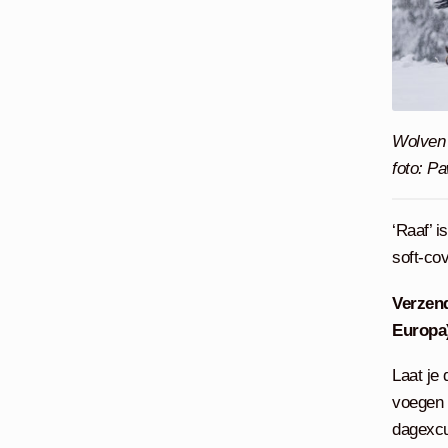
Wolven 
foto: P
‘Raaf’ i
soft-cov
Verzend
Europa
Laat je
voegen 
dagexcu