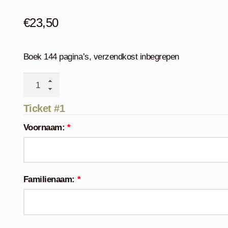
€
23,50
Boek 144 pagina’s, verzendkost inbegrepen
Raaf
aantal
Ticket #1
Voornaam:
*
Familienaam:
*