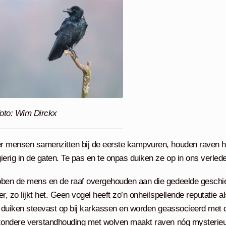
foto: Wim Dirckx
 mensen samenzitten bij de eerste kampvuren, houden raven h
ierig in de gaten. Te pas en te onpas duiken ze op in ons verled
ben de mens en de raaf overgehouden aan die gedeelde geschi
r, zo lijkt het. Geen vogel heeft zo’n onheilspellende reputatie a
e duiken steevast op bij karkassen en worden geassocieerd met 
zondere verstandhouding met wolven maakt raven nóg mysterieu