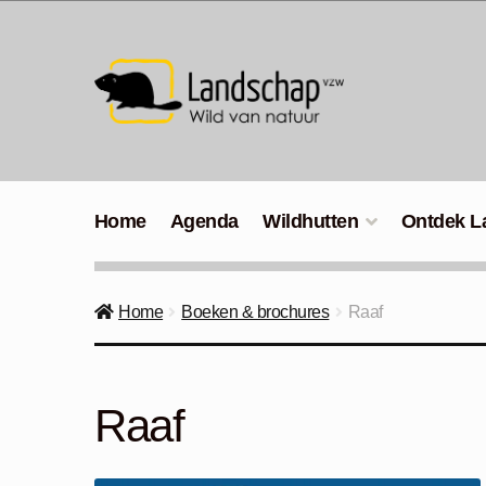
Ga
Ga
door
naar
naar
de
navigatie
inhoud
Home
Agenda
Wildhutten
Ontdek L
Home
Boeken & brochures
Raaf
Raaf