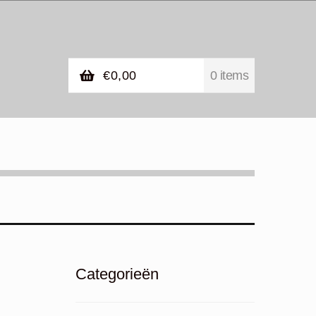
€
0,00
0 items
Categorieën