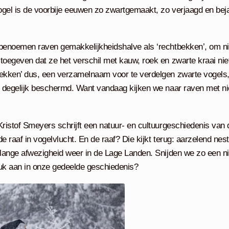
gel is de voorbije eeuwen zo zwartgemaakt, zo verjaagd en bej
benoemen raven gemakkelijkheidshalve als ‘rechtbekken’, om ni
toegeven dat ze het verschil met kauw, roek en zwarte kraai niet
ekken’ dus, een verzamelnaam voor te verdelgen zwarte vogels, 
l degelijk beschermd. Want vandaag kijken we naar raven met n
Kristof Smeyers schrijft een natuur- en cultuurgeschiedenis van
e raaf in vogelvlucht. En de raaf? Die kijkt terug: aarzelend neste
 lange afwezigheid weer in de Lage Landen. Snijden we zo een n
uk aan in onze gedeelde geschiedenis?