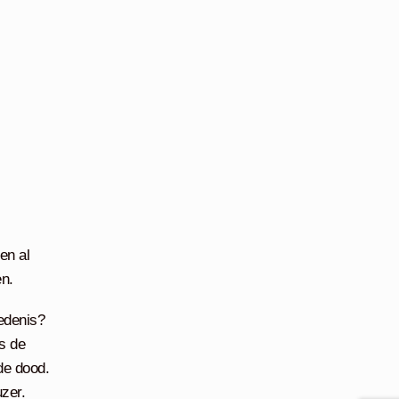
en al
en.
edenis?
ls de
de dood.
zer.