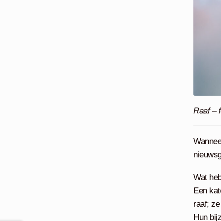
Raaf – 
Wanneer
nieuwsg
Wat heb
Een kate
raaf; z
Hun bij