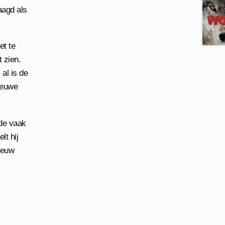
aagd als
et te
 zien.
al is de
ieuwe
 de vaak
lt hij
ieuw