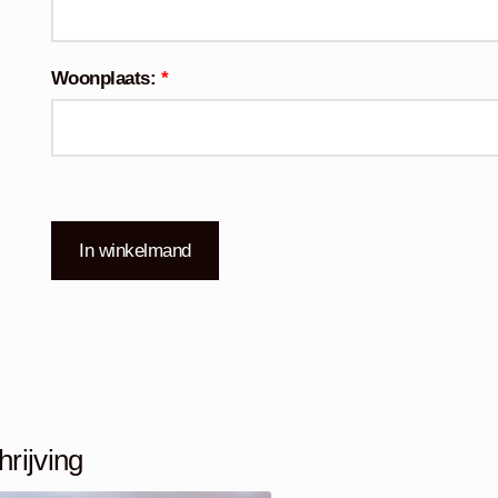
Woonplaats:
*
In winkelmand
rijving