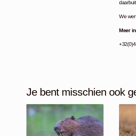
daarbui
We wens
Meer in
+32(0)4
Je bent misschien ook g