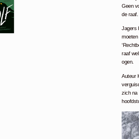
Geen vo
de raaf.
Jagers 
moeten 
‘Rechtb
raaf we
ogen.
Auteur 
verguisd
zich na
hoofdst