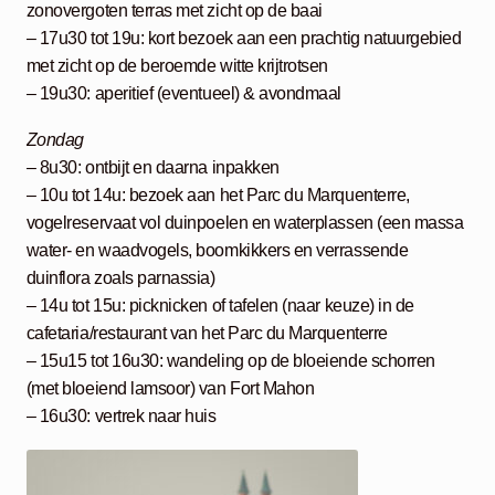
zonovergoten terras met zicht op de baai
– 17u30 tot 19u: kort bezoek aan een prachtig natuurgebied
met zicht op de beroemde witte krijtrotsen
– 19u30: aperitief (eventueel) & avondmaal
Zondag
– 8u30: ontbijt en daarna inpakken
– 10u tot 14u: bezoek aan het Parc du Marquenterre,
vogelreservaat vol duinpoelen en waterplassen (een massa
water- en waadvogels, boomkikkers en verrassende
duinflora zoals parnassia)
– 14u tot 15u: picknicken of tafelen (naar keuze) in de
cafetaria/restaurant van het Parc du Marquenterre
– 15u15 tot 16u30: wandeling op de bloeiende schorren
(met bloeiend lamsoor) van Fort Mahon
– 16u30: vertrek naar huis