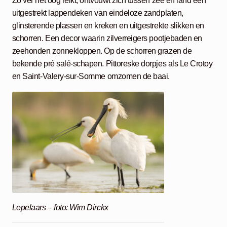
Zo ver het oog reikt, ontvouwt zich tussen zee en land een
uitgestrekt lappendeken van eindeloze zandplaten,
glinsterende plassen en kreken en uitgestrekte slikken en
schorren. Een decor waarin zilverreigers pootjebaden en
zeehonden zonnekloppen. Op de schorren grazen de
bekende pré salé-schapen. Pittoreske dorpjes als Le Crotoy
en Saint-Valery-sur-Somme omzomen de baai.
Lepelaars – foto: Wim Dirckx