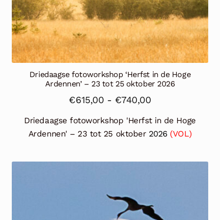
Driedaagse fotoworkshop ‘Herfst in de Hoge
Ardennen’ – 23 tot 25 oktober 2026
Prijsklasse:
€
615,00
-
€
740,00
€615,00
Driedaagse fotoworkshop 'Herfst in de Hoge
tot
Ardennen' – 23 tot 25 oktober
2026
(VOL)
€740,00