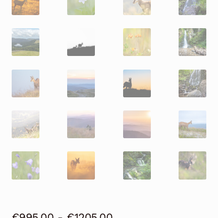
Prijsklasse:
€
995,00
-
€
1205,00