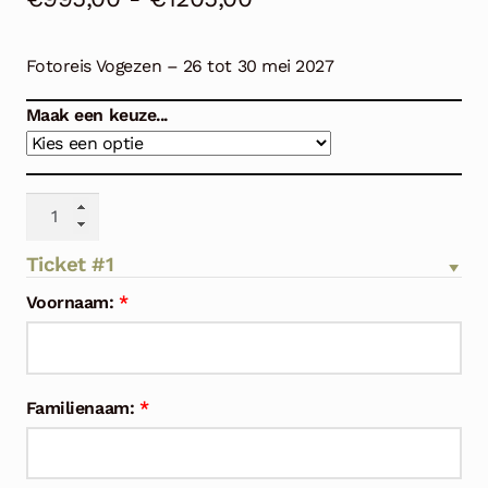
€995,00
Fotoreis Vogezen – 26 tot 30 mei 2027
tot
€1205,00
Maak een keuze...
Fotoreis
Vogezen
–
Ticket #1
26
Voornaam:
*
tot
30
mei
2027
Familienaam:
*
aantal