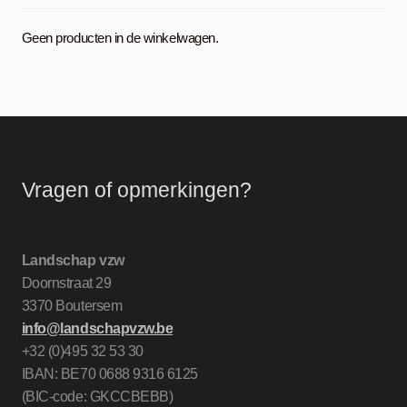
Geen producten in de winkelwagen.
Vragen of opmerkingen?
Landschap vzw
Doornstraat 29
3370 Boutersem
info@landschapvzw.be
+32 (0)495 32 53 30
IBAN: BE70 0688 9316 6125
(BIC-code: GKCCBEBB)