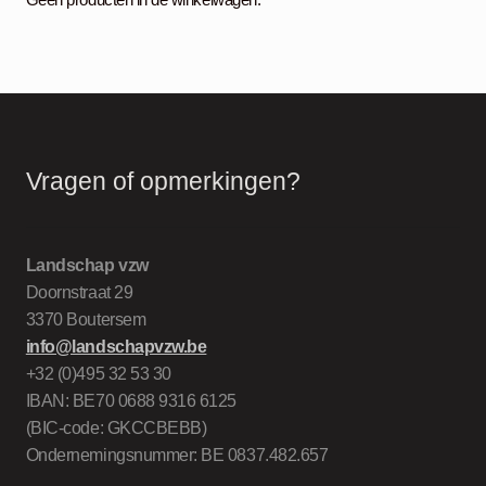
Geen producten in de winkelwagen.
Vragen of opmerkingen?
Landschap vzw
Doornstraat 29
3370 Boutersem
info@landschapvzw.be
+32 (0)495 32 53 30
IBAN: BE70 0688 9316 6125
(BIC-code: GKCCBEBB)
Ondernemingsnummer: BE 0837.482.657